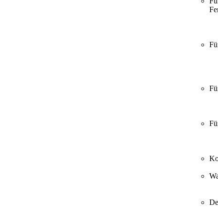
Fü
Fer
Fü
Fü
Fü
Ko
Wa
De