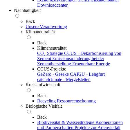
Downloadcenter
Nachhaltigkeit
Back
Unsere Verantwortung
Klimaneutralität
Back
Klimaneutralität
CO₂-Strategie
CCUS - Dekarbonisierung von
Zement
Emissionsminderung bei der
Zementherstellung
Erneuerbare Energie
CCUS-Projekte
GeZero - Geseke
CAP2U - Lengfurt
catch4climate - Mergelstetten
Kreislaufwirtschaft
Back
Recycling
Ressourcenschonung
Biologische Vielfalt
Back
Biodiversität & Wasserstrategie
Kooperationen
und Partnerschaften
Projekte zur Artenvielfalt