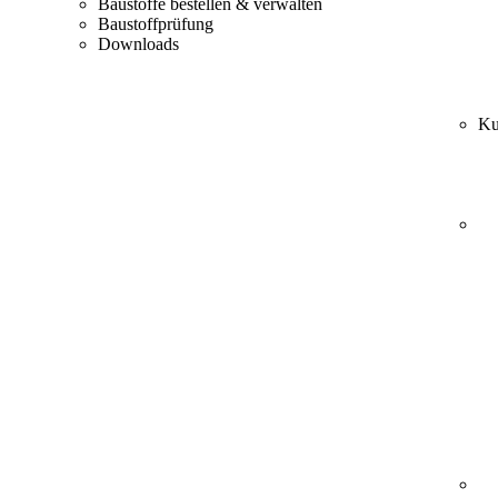
Baustoffe bestellen & verwalten
Baustoffprüfung
Downloads
Ku