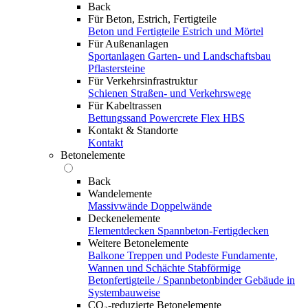
Back
Für Beton, Estrich, Fertigteile
Beton und Fertigteile
Estrich und Mörtel
Für Außenanlagen
Sportanlagen
Garten- und Landschaftsbau
Pflastersteine
Für Verkehrsinfrastruktur
Schienen
Straßen- und Verkehrswege
Für Kabeltrassen
Bettungssand Powercrete Flex HBS
Kontakt & Standorte
Kontakt
Betonelemente
Back
Wandelemente
Massivwände
Doppelwände
Deckenelemente
Elementdecken
Spannbeton-Fertigdecken
Weitere Betonelemente
Balkone
Treppen und Podeste
Fundamente,
Wannen und Schächte
Stabförmige
Betonfertigteile / Spannbetonbinder
Gebäude in
Systembauweise
CO₂-reduzierte Betonelemente