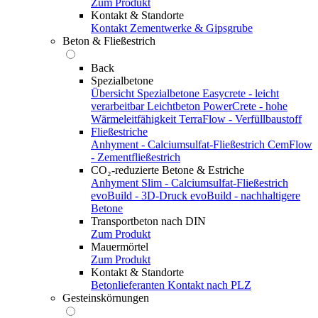
Zum Produkt
Kontakt & Standorte
Kontakt
Zementwerke & Gipsgrube
Beton & Fließestrich
Back
Spezialbetone
Übersicht Spezialbetone
Easycrete - leicht
verarbeitbar
Leichtbeton
PowerCrete - hohe
Wärmeleitfähigkeit
TerraFlow - Verfüllbaustoff
Fließestriche
Anhyment - Calciumsulfat-Fließestrich
CemFlow
- Zementfließestrich
CO₂-reduzierte Betone & Estriche
Anhyment Slim - Calciumsulfat-Fließestrich
evoBuild - 3D-Druck
evoBuild - nachhaltigere
Betone
Transportbeton nach DIN
Zum Produkt
Mauermörtel
Zum Produkt
Kontakt & Standorte
Betonlieferanten
Kontakt nach PLZ
Gesteinskörnungen