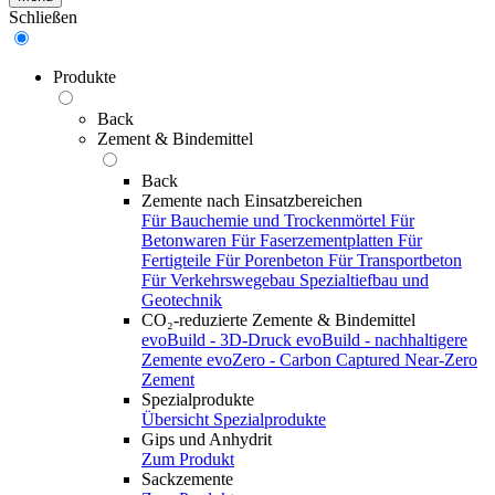
Schließen
Produkte
Back
Zement & Bindemittel
Back
Zemente nach Einsatzbereichen
Für Bauchemie und Trockenmörtel
Für
Betonwaren
Für Faserzementplatten
Für
Fertigteile
Für Porenbeton
Für Transportbeton
Für Verkehrswegebau
Spezialtiefbau und
Geotechnik
CO₂-reduzierte Zemente & Bindemittel
evoBuild - 3D-Druck
evoBuild - nachhaltigere
Zemente
evoZero - Carbon Captured Near-Zero
Zement
Spezialprodukte
Übersicht Spezialprodukte
Gips und Anhydrit
Zum Produkt
Sackzemente