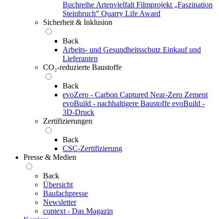
Buchreihe Artenvielfalt
Filmprojekt „Faszination
Steinbruch”
Quarry Life Award
Sicherheit & Inklusion
Back
Arbeits- und Gesundheitsschutz
Einkauf und
Lieferanten
CO₂-reduzierte Baustoffe
Back
evoZero - Carbon Captured Near-Zero Zement
evoBuild - nachhaltigere Baustoffe
evoBuild -
3D-Druck
Zertifizierungen
Back
CSC-Zertifizierung
Presse & Medien
Back
Übersicht
Baufachpresse
Newsletter
context - Das Magazin