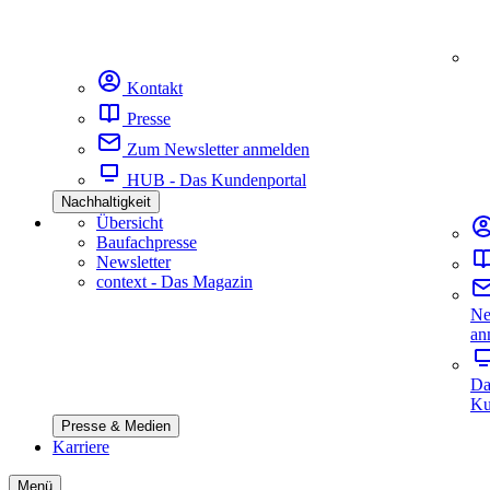
Kontakt
Presse
Zum Newsletter anmelden
HUB - Das Kundenportal
Nachhaltigkeit
Übersicht
Baufachpresse
Newsletter
context - Das Magazin
Ne
an
Da
Ku
Presse & Medien
Karriere
Menü