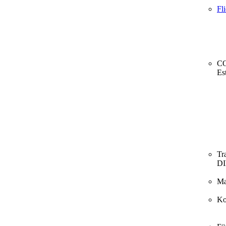
Fl
CO
Es
Tr
D
Ma
Ko