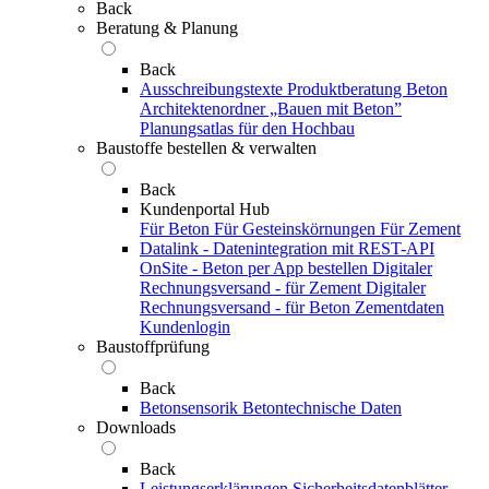
Back
Beratung & Planung
Back
Ausschreibungstexte
Produktberatung Beton
Architektenordner „Bauen mit Beton”
Planungsatlas für den Hochbau
Baustoffe bestellen & verwalten
Back
Kundenportal Hub
Für Beton
Für Gesteinskörnungen
Für Zement
Datalink - Datenintegration mit REST-API
OnSite - Beton per App bestellen
Digitaler
Rechnungsversand - für Zement
Digitaler
Rechnungsversand - für Beton
Zementdaten
Kundenlogin
Baustoffprüfung
Back
Betonsensorik
Betontechnische Daten
Downloads
Back
Leistungserklärungen
Sicherheitsdatenblätter