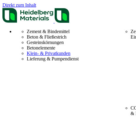
Direkt zum Inhalt
Zement & Bindemittel
Ze
Beton & Fließestrich
Ei
Gesteinskörnungen
Betonelemente
Klein- & Privatkunden
Lieferung & Pumpendienst
CO
& 