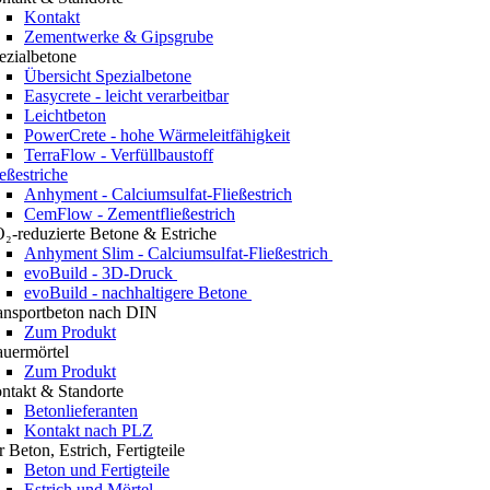
Kontakt
Zementwerke & Gipsgrube
ezialbetone
Übersicht Spezialbetone
Easycrete - leicht verarbeitbar
Leichtbeton
PowerCrete - hohe Wärmeleitfähigkeit
TerraFlow - Verfüllbaustoff
ießestriche
Anhyment - Calciumsulfat-Fließestrich
CemFlow - Zementfließestrich
₂-reduzierte Betone & Estriche
Anhyment Slim - Calciumsulfat-Fließestrich
evoBuild - 3D-Druck
evoBuild - nachhaltigere Betone
ansportbeton nach DIN
Zum Produkt
uermörtel
Zum Produkt
ntakt & Standorte
Betonlieferanten
Kontakt nach PLZ
r Beton, Estrich, Fertigteile
Beton und Fertigteile
Estrich und Mörtel