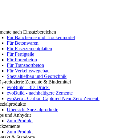
mente nach Einsatzbereichen
Für Bauchemie und Trockenmörtel
Für Betonwaren
Für Faserzementplatten
Für Fertigteile
Für Porenbeton
Für Transportbeton
Für Verkehrswegebau
Spezialtiefbau und Geotechnik
₂-reduzierte Zemente & Bindemittel
evoBuild - 3D-Druck
evoBuild - nachhaltigere Zemente
evoZero - Carbon Captured Near-Zero Zement
ezialprodukte
Übersicht Spezialprodukte
ps und Anhydrit
Zum Produkt
ckzemente
Zum Produkt
ntakt & Standorte