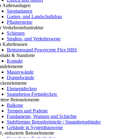
r Außenanlagen
Sportanlagen
Garten- und Landschaftsbau
Pflastersteine
r Verkehrsinfrastruktur
Schienen
Straßen- und Verkehrswege
r Kabeltrassen
Bettungssand Powercrete Flex HBS
ntakt & Standorte
Kontakt
ndelemente
Massivwände
Doppelwände
ckenelemente
Elementdecken
Spannbeton-Fertigdecken
itere Betonelemente
Balkone
Treppen und Podeste
Fundamente, Wannen und Schächte
Stabförmige Betonfertigteile / Spannbetonbinder
Gebäude in Systembauweise
₂-reduzierte Betonelemente