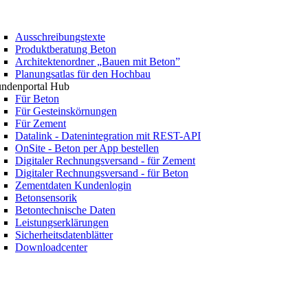
Ausschreibungstexte
Produktberatung Beton
Architektenordner „Bauen mit Beton”
Planungsatlas für den Hochbau
ndenportal Hub
Für Beton
Für Gesteinskörnungen
Für Zement
Datalink - Datenintegration mit REST-API
OnSite - Beton per App bestellen
Digitaler Rechnungsversand - für Zement
Digitaler Rechnungsversand - für Beton
Zementdaten Kundenlogin
Betonsensorik
Betontechnische Daten
Leistungserklärungen
Sicherheitsdatenblätter
Downloadcenter