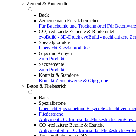
Zement & Bindemittel
Back
Zemente nach Einsatzbereichen
Für Bauchemie und Trockenmörtel
Für Betonwar
CO₂-reduzierte Zemente & Bindemittel
evoBuild - 3D-Druck
evoBuild - nachhaltigere Z
Spezialprodukte
Übersicht Spezialprodukte
Gips und Anhydrit
Zum Produkt
Sackzemente
Zum Produkt
Kontakt & Standorte
Kontakt
Zementwerke & Gipsgrube
Beton & Fließestrich
Back
Spezialbetone
Übersicht Spezialbetone
Easycrete - leicht verarbei
Fließestriche
Anhyment - Calciumsulfat-Fließestrich
CemFlow - 
CO₂-reduzierte Betone & Estriche
Anhyment Slim - Calciumsulfat-Fließestrich
evoBu
Transportbeton nach DIN