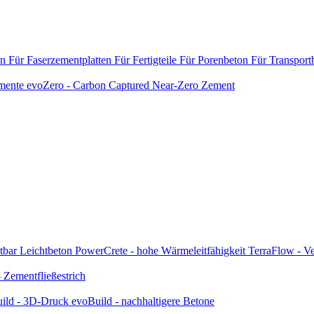
en
Für Faserzementplatten
Für Fertigteile
Für Porenbeton
Für Transport
emente
evoZero - Carbon Captured Near-Zero Zement
tbar
Leichtbeton
PowerCrete - hohe Wärmeleitfähigkeit
TerraFlow - Ve
Zementfließestrich
ild - 3D-Druck
evoBuild - nachhaltigere Betone