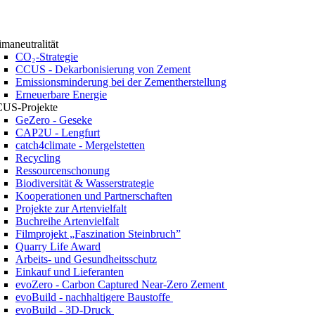
imaneutralität
CO₂-Strategie
CCUS - Dekarbonisierung von Zement
Emissionsminderung bei der Zementherstellung
Erneuerbare Energie
US-Projekte
GeZero - Geseke
CAP2U - Lengfurt
catch4climate - Mergelstetten
Recycling
Ressourcenschonung
Biodiversität & Wasserstrategie
Kooperationen und Partnerschaften
Projekte zur Artenvielfalt
Buchreihe Artenvielfalt
Filmprojekt „Faszination Steinbruch”
Quarry Life Award
Arbeits- und Gesundheitsschutz
Einkauf und Lieferanten
evoZero - Carbon Captured Near-Zero Zement
evoBuild - nachhaltigere Baustoffe
evoBuild - 3D-Druck