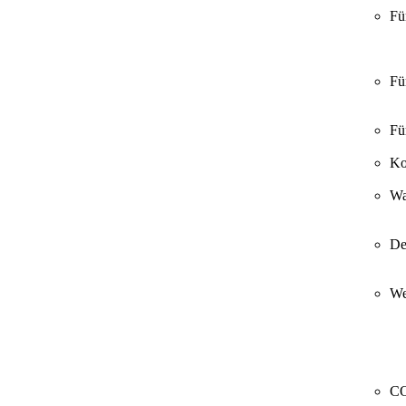
Fü
Fü
Fü
Ko
Wa
De
We
CO