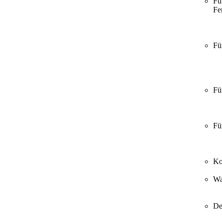
Fü
Fer
Fü
Fü
Fü
Ko
Wa
De