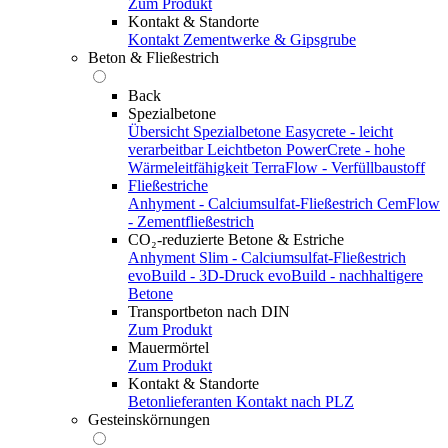
Zum Produkt
Kontakt & Standorte
Kontakt
Zementwerke & Gipsgrube
Beton & Fließestrich
Back
Spezialbetone
Übersicht Spezialbetone
Easycrete - leicht
verarbeitbar
Leichtbeton
PowerCrete - hohe
Wärmeleitfähigkeit
TerraFlow - Verfüllbaustoff
Fließestriche
Anhyment - Calciumsulfat-Fließestrich
CemFlow
- Zementfließestrich
CO₂-reduzierte Betone & Estriche
Anhyment Slim - Calciumsulfat-Fließestrich
evoBuild - 3D-Druck
evoBuild - nachhaltigere
Betone
Transportbeton nach DIN
Zum Produkt
Mauermörtel
Zum Produkt
Kontakt & Standorte
Betonlieferanten
Kontakt nach PLZ
Gesteinskörnungen