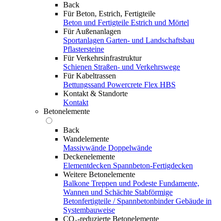
Back
Für Beton, Estrich, Fertigteile
Beton und Fertigteile
Estrich und Mörtel
Für Außenanlagen
Sportanlagen
Garten- und Landschaftsbau
Pflastersteine
Für Verkehrsinfrastruktur
Schienen
Straßen- und Verkehrswege
Für Kabeltrassen
Bettungssand Powercrete Flex HBS
Kontakt & Standorte
Kontakt
Betonelemente
Back
Wandelemente
Massivwände
Doppelwände
Deckenelemente
Elementdecken
Spannbeton-Fertigdecken
Weitere Betonelemente
Balkone
Treppen und Podeste
Fundamente,
Wannen und Schächte
Stabförmige
Betonfertigteile / Spannbetonbinder
Gebäude in
Systembauweise
CO₂-reduzierte Betonelemente