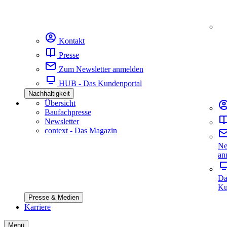
Kontakt
Presse
Zum Newsletter anmelden
HUB - Das Kundenportal
Nachhaltigkeit
Übersicht
Baufachpresse
Newsletter
context - Das Magazin
Ne
an
Da
Ku
Presse & Medien
Karriere
Menü