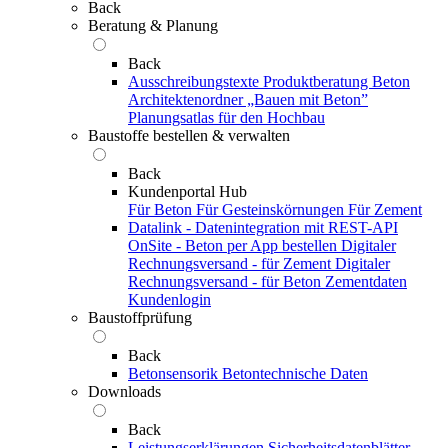
Back
Beratung & Planung
Back
Ausschreibungstexte
Produktberatung Beton
Architektenordner „Bauen mit Beton”
Planungsatlas für den Hochbau
Baustoffe bestellen & verwalten
Back
Kundenportal Hub
Für Beton
Für Gesteinskörnungen
Für Zement
Datalink - Datenintegration mit REST-API
OnSite - Beton per App bestellen
Digitaler
Rechnungsversand - für Zement
Digitaler
Rechnungsversand - für Beton
Zementdaten
Kundenlogin
Baustoffprüfung
Back
Betonsensorik
Betontechnische Daten
Downloads
Back
Leistungserklärungen
Sicherheitsdatenblätter