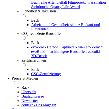
Buchreihe Artenvielfalt
Filmprojekt „Faszination
Steinbruch”
Quarry Life Award
Sicherheit & Inklusion
Back
Arbeits- und Gesundheitsschutz
Einkauf und
Lieferanten
CO₂-reduzierte Baustoffe
Back
evoZero - Carbon Captured Near-Zero Zement
evoBuild - nachhaltigere Baustoffe
evoBuild -
3D-Druck
Zertifizierungen
Back
CSC-Zertifizierung
Presse & Medien
Back
Übersicht
Baufachpresse
Newsletter
context - Das Magazin