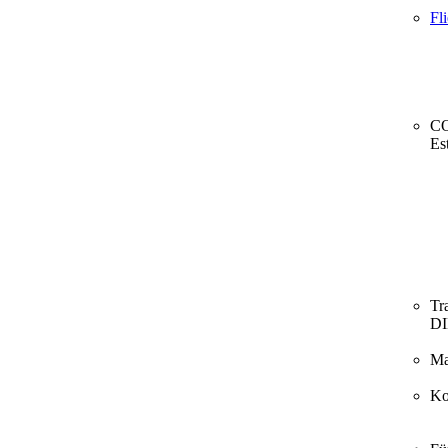
Fl
CO
Es
Tr
D
Ma
Ko