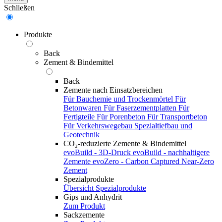
Schließen
Produkte
Back
Zement & Bindemittel
Back
Zemente nach Einsatzbereichen
Für Bauchemie und Trockenmörtel
Für
Betonwaren
Für Faserzementplatten
Für
Fertigteile
Für Porenbeton
Für Transportbeton
Für Verkehrswegebau
Spezialtiefbau und
Geotechnik
CO₂-reduzierte Zemente & Bindemittel
evoBuild - 3D-Druck
evoBuild - nachhaltigere
Zemente
evoZero - Carbon Captured Near-Zero
Zement
Spezialprodukte
Übersicht Spezialprodukte
Gips und Anhydrit
Zum Produkt
Sackzemente