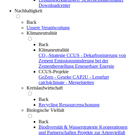
Downloadcenter
Nachhaltigkeit
Back
Unsere Verantwortung
Klimaneutralität
Back
Klimaneutralität
CO₂-Strategie
CCUS - Dekarbonisierung von
Zement
Emissionsminderung bei der
Zementherstellung
Erneuerbare Energie
CCUS-Projekte
GeZero - Geseke
CAP2U - Lengfurt
catch4climate - Mergelstetten
Kreislaufwirtschaft
Back
Recycling
Ressourcenschonung
Biologische Vielfalt
Back
Biodiversität & Wasserstrategie
Kooperationen
und Partnerschaften
Projekte zur Artenvielfalt