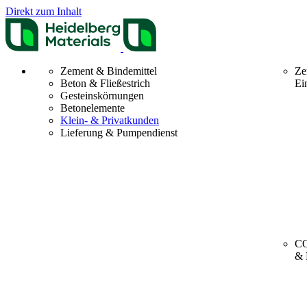
Direkt zum Inhalt
Zement & Bindemittel
Ze
Beton & Fließestrich
Ei
Gesteinskörnungen
Betonelemente
Klein- & Privatkunden
Lieferung & Pumpendienst
CO
& 