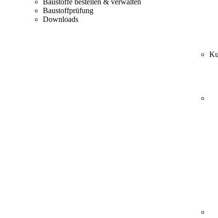
Baustoffe bestellen & verwalten
Baustoffprüfung
Downloads
Ku