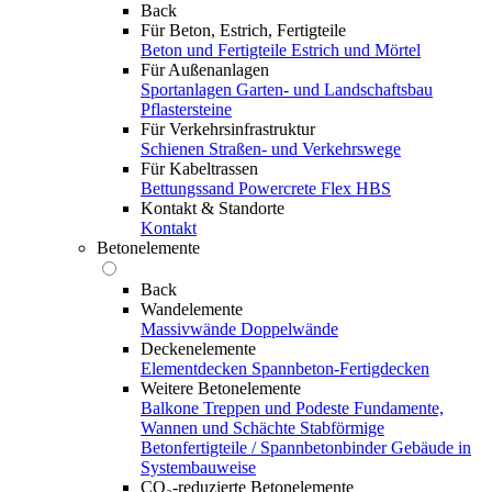
Back
Für Beton, Estrich, Fertigteile
Beton und Fertigteile
Estrich und Mörtel
Für Außenanlagen
Sportanlagen
Garten- und Landschaftsbau
Pflastersteine
Für Verkehrsinfrastruktur
Schienen
Straßen- und Verkehrswege
Für Kabeltrassen
Bettungssand Powercrete Flex HBS
Kontakt & Standorte
Kontakt
Betonelemente
Back
Wandelemente
Massivwände
Doppelwände
Deckenelemente
Elementdecken
Spannbeton-Fertigdecken
Weitere Betonelemente
Balkone
Treppen und Podeste
Fundamente,
Wannen und Schächte
Stabförmige
Betonfertigteile / Spannbetonbinder
Gebäude in
Systembauweise
CO₂-reduzierte Betonelemente