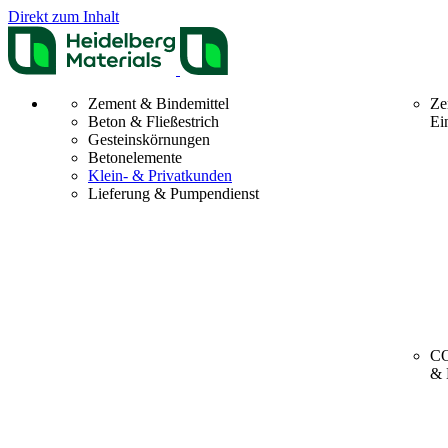
Direkt zum Inhalt
Zement & Bindemittel
Ze
Beton & Fließestrich
Ei
Gesteinskörnungen
Betonelemente
Klein- & Privatkunden
Lieferung & Pumpendienst
CO
& 