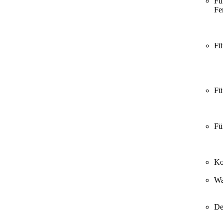
Fü
Fer
Fü
Fü
Fü
Ko
Wa
De