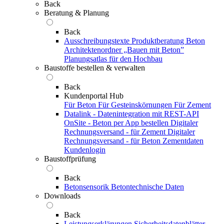
Back
Beratung & Planung
Back
Ausschreibungstexte
Produktberatung Beton
Architektenordner „Bauen mit Beton”
Planungsatlas für den Hochbau
Baustoffe bestellen & verwalten
Back
Kundenportal Hub
Für Beton
Für Gesteinskörnungen
Für Zement
Datalink - Datenintegration mit REST-API
OnSite - Beton per App bestellen
Digitaler
Rechnungsversand - für Zement
Digitaler
Rechnungsversand - für Beton
Zementdaten
Kundenlogin
Baustoffprüfung
Back
Betonsensorik
Betontechnische Daten
Downloads
Back
Leistungserklärungen
Sicherheitsdatenblätter