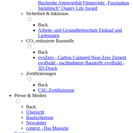
Buchreihe Artenvielfalt
Filmprojekt „Faszination
Steinbruch”
Quarry Life Award
Sicherheit & Inklusion
Back
Arbeits- und Gesundheitsschutz
Einkauf und
Lieferanten
CO₂-reduzierte Baustoffe
Back
evoZero - Carbon Captured Near-Zero Zement
evoBuild - nachhaltigere Baustoffe
evoBuild -
3D-Druck
Zertifizierungen
Back
CSC-Zertifizierung
Presse & Medien
Back
Übersicht
Baufachpresse
Newsletter
context - Das Magazin