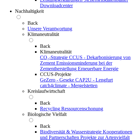
Downloadcenter
Nachhaltigkeit
Back
Unsere Verantwortung
Klimaneutralität
Back
Klimaneutralität
CO₂-Strategie
CCUS - Dekarbonisierung von
Zement
Emissionsminderung bei der
Zementherstellung
Erneuerbare Energie
CCUS-Projekte
GeZero - Geseke
CAP2U - Lengfurt
catch4climate - Mergelstetten
Kreislaufwirtschaft
Back
Recycling
Ressourcenschonung
Biologische Vielfalt
Back
Biodiversität & Wasserstrategie
Kooperationen
und Partnerschaften
Projekte zur Artenvielfalt