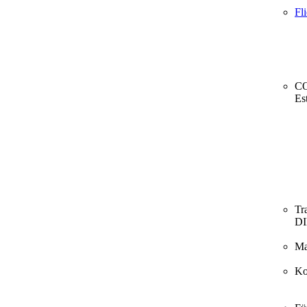
Fl
CO
Es
Tr
D
Ma
Ko