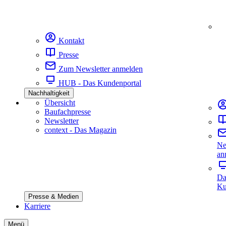
Kontakt
Presse
Zum Newsletter anmelden
HUB - Das Kundenportal
Nachhaltigkeit
Übersicht
Baufachpresse
Newsletter
context - Das Magazin
Ne
an
Da
Ku
Presse & Medien
Karriere
Menü