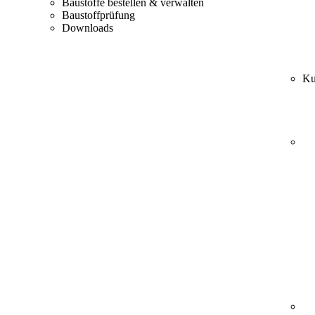
Baustoffe bestellen & verwalten
Baustoffprüfung
Downloads
Ku