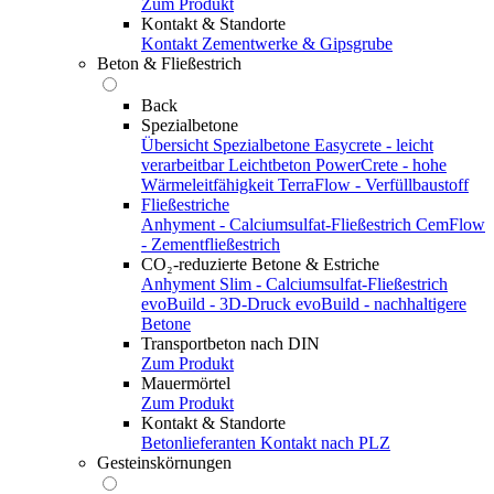
Zum Produkt
Kontakt & Standorte
Kontakt
Zementwerke & Gipsgrube
Beton & Fließestrich
Back
Spezialbetone
Übersicht Spezialbetone
Easycrete - leicht
verarbeitbar
Leichtbeton
PowerCrete - hohe
Wärmeleitfähigkeit
TerraFlow - Verfüllbaustoff
Fließestriche
Anhyment - Calciumsulfat-Fließestrich
CemFlow
- Zementfließestrich
CO₂-reduzierte Betone & Estriche
Anhyment Slim - Calciumsulfat-Fließestrich
evoBuild - 3D-Druck
evoBuild - nachhaltigere
Betone
Transportbeton nach DIN
Zum Produkt
Mauermörtel
Zum Produkt
Kontakt & Standorte
Betonlieferanten
Kontakt nach PLZ
Gesteinskörnungen