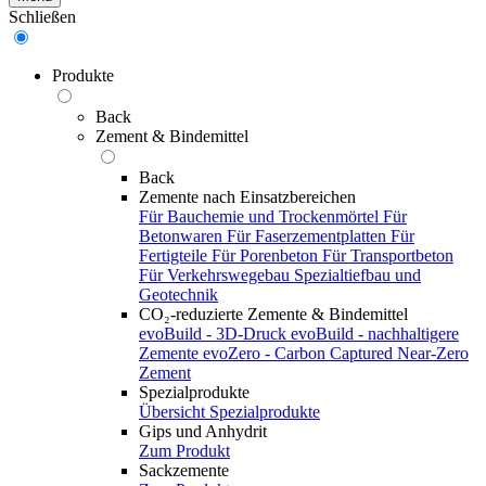
Schließen
Produkte
Back
Zement & Bindemittel
Back
Zemente nach Einsatzbereichen
Für Bauchemie und Trockenmörtel
Für
Betonwaren
Für Faserzementplatten
Für
Fertigteile
Für Porenbeton
Für Transportbeton
Für Verkehrswegebau
Spezialtiefbau und
Geotechnik
CO₂-reduzierte Zemente & Bindemittel
evoBuild - 3D-Druck
evoBuild - nachhaltigere
Zemente
evoZero - Carbon Captured Near-Zero
Zement
Spezialprodukte
Übersicht Spezialprodukte
Gips und Anhydrit
Zum Produkt
Sackzemente