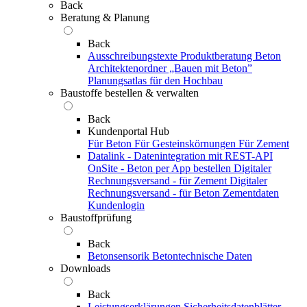
Back
Beratung & Planung
Back
Ausschreibungstexte
Produktberatung Beton
Architektenordner „Bauen mit Beton”
Planungsatlas für den Hochbau
Baustoffe bestellen & verwalten
Back
Kundenportal Hub
Für Beton
Für Gesteinskörnungen
Für Zement
Datalink - Datenintegration mit REST-API
OnSite - Beton per App bestellen
Digitaler
Rechnungsversand - für Zement
Digitaler
Rechnungsversand - für Beton
Zementdaten
Kundenlogin
Baustoffprüfung
Back
Betonsensorik
Betontechnische Daten
Downloads
Back
Leistungserklärungen
Sicherheitsdatenblätter