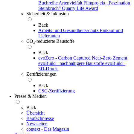
Buchreihe Artenvielfalt
Filmprojekt „Faszination
Steinbruch”
Quarry Life Award
Sicherheit & Inklusion
Back
Arbeits- und Gesundheitsschutz
Einkauf und
Lieferanten
CO₂-reduzierte Baustoffe
Back
evoZero - Carbon Captured Near-Zero Zement
evoBuild - nachhaltigere Baustoffe
evoBuild -
3D-Druck
Zertifizierungen
Back
CSC-Zertifizierung
Presse & Medien
Back
Übersicht
Baufachpresse
Newsletter
context - Das Magazin