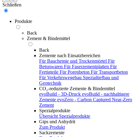
Schließen
Produkte
Back
Zement & Bindemittel
Back
Zemente nach Einsatzbereichen
Für Bauchemie und Trockenmörtel
Für
Betonwaren
Für Faserzementplatten
Für
Fertigteile
Für Porenbeton
Für Transportbeton
Für Verkehrswegebau
Spezialtiefbau und
Geotechnik
CO₂-reduzierte Zemente & Bindemittel
evoBuild - 3D-Druck
evoBuild - nachhaltigere
Zemente
evoZero - Carbon Captured Near-Zero
Zement
Spezialprodukte
Übersicht Spezialprodukte
Gips und Anhydrit
Zum Produkt
Sackzemente