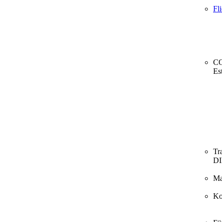
Fl
CO
Es
Tr
D
Ma
Ko