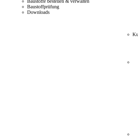
Baustoffe bestellen & verwalten
Baustoffprüfung
Downloads
Ku