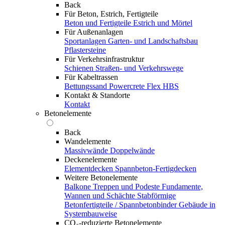
Back
Für Beton, Estrich, Fertigteile
Beton und Fertigteile
Estrich und Mörtel
Für Außenanlagen
Sportanlagen
Garten- und Landschaftsbau
Pflastersteine
Für Verkehrsinfrastruktur
Schienen
Straßen- und Verkehrswege
Für Kabeltrassen
Bettungssand Powercrete Flex HBS
Kontakt & Standorte
Kontakt
Betonelemente
Back
Wandelemente
Massivwände
Doppelwände
Deckenelemente
Elementdecken
Spannbeton-Fertigdecken
Weitere Betonelemente
Balkone
Treppen und Podeste
Fundamente,
Wannen und Schächte
Stabförmige
Betonfertigteile / Spannbetonbinder
Gebäude in
Systembauweise
CO₂-reduzierte Betonelemente