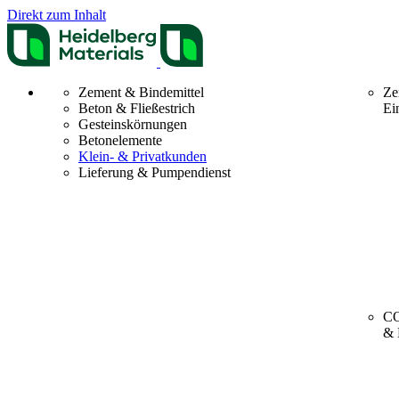
Direkt zum Inhalt
Zement & Bindemittel
Ze
Beton & Fließestrich
Ei
Gesteinskörnungen
Betonelemente
Klein- & Privatkunden
Lieferung & Pumpendienst
CO
& 