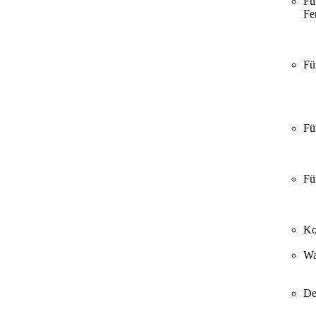
Fü
Fer
Fü
Fü
Fü
Ko
Wa
De