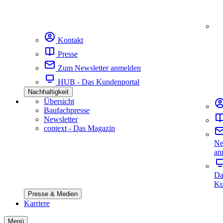
Kontakt
Presse
Zum Newsletter anmelden
HUB - Das Kundenportal
Nachhaltigkeit
Übersicht
Baufachpresse
Newsletter
context - Das Magazin
Ne
an
Da
Ku
Presse & Medien
Karriere
Menü