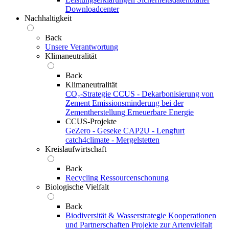
Downloadcenter
Nachhaltigkeit
Back
Unsere Verantwortung
Klimaneutralität
Back
Klimaneutralität
CO₂-Strategie
CCUS - Dekarbonisierung von
Zement
Emissionsminderung bei der
Zementherstellung
Erneuerbare Energie
CCUS-Projekte
GeZero - Geseke
CAP2U - Lengfurt
catch4climate - Mergelstetten
Kreislaufwirtschaft
Back
Recycling
Ressourcenschonung
Biologische Vielfalt
Back
Biodiversität & Wasserstrategie
Kooperationen
und Partnerschaften
Projekte zur Artenvielfalt